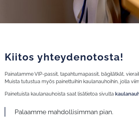
Kiitos yhteydenotosta!
Painatamme VIP-passit, tapahtumapassit, bägilätkät, vieraili
Muista tutustua myös painettuihin kaulanauhoihin, jolla viim
Painetuista kaulanauhoista saat lisätietoa sivulta
kaulanauha
Palaamme mahdollisimman pian.