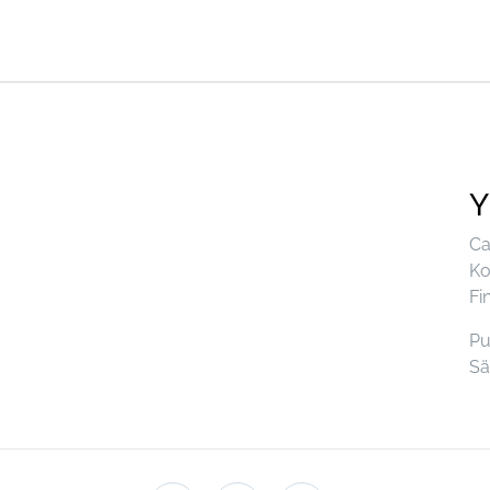
Y
Ca
Ko
Fi
Pu
Sä