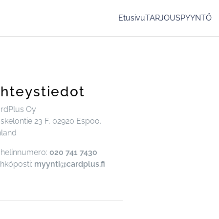
Etusivu
TARJOUSPYYNTÖ
hteystiedot
rdPlus Oy
skelontie 23 F, 02920 Espoo,
nland
helinnumero:
020 741 7430
hköposti:
myynti@cardplus.fi