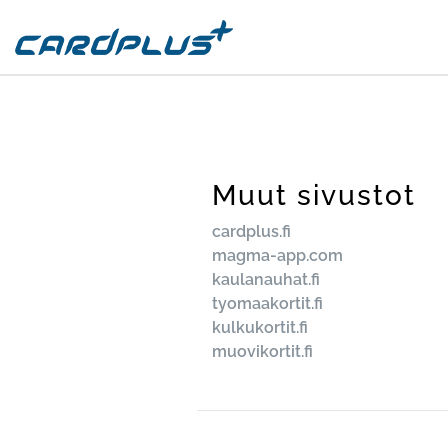
Muut sivustot
cardplus.fi
magma-app.com
kaulanauhat.fi
tyomaakortit.fi
kulkukortit.fi
muovikortit.fi